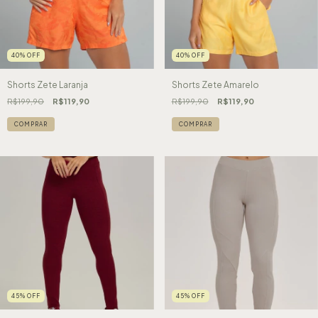
40
%
OFF
40
%
OFF
Shorts Zete Laranja
Shorts Zete Amarelo
R$199,90
R$119,90
R$199,90
R$119,90
COMPRAR
COMPRAR
45
%
OFF
45
%
OFF